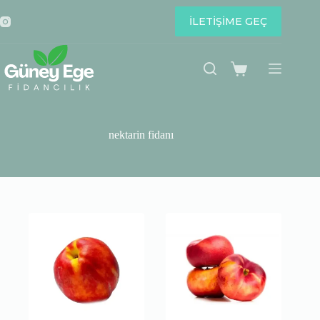
Skip
to
İLETİŞİME GEÇ
content
Shopping
cart
nektarin fidanı