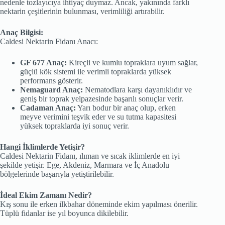
nedenle tozlayıcıya ihtiyaç duymaz. Ancak, yakınında farklı
nektarin çeşitlerinin bulunması, verimliliği artırabilir.
Anaç Bilgisi:
Caldesi Nektarin Fidanı Anacı:
GF 677 Anaç:
Kireçli ve kumlu topraklara uyum sağlar,
güçlü kök sistemi ile verimli topraklarda yüksek
performans gösterir.
Nemaguard Anaç:
Nematodlara karşı dayanıklıdır ve
geniş bir toprak yelpazesinde başarılı sonuçlar verir.
Cadaman Anaç:
Yarı bodur bir anaç olup, erken
meyve verimini teşvik eder ve su tutma kapasitesi
yüksek topraklarda iyi sonuç verir.
Hangi İklimlerde Yetişir?
Caldesi Nektarin Fidanı, ılıman ve sıcak iklimlerde en iyi
şekilde yetişir. Ege, Akdeniz, Marmara ve İç Anadolu
bölgelerinde başarıyla yetiştirilebilir.
İdeal Ekim Zamanı Nedir?
Kış sonu ile erken ilkbahar döneminde ekim yapılması önerilir.
Tüplü fidanlar ise yıl boyunca dikilebilir.