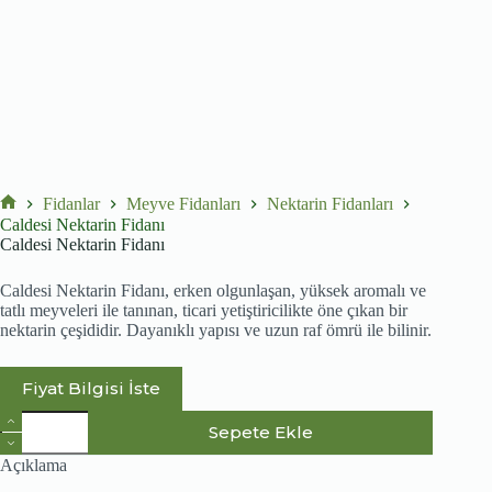
Fidanlar
Meyve Fidanları
Nektarin Fidanları
No
Caldesi Nektarin Fidanı
title
Caldesi Nektarin Fidanı
Caldesi Nektarin Fidanı, erken olgunlaşan, yüksek aromalı ve
tatlı meyveleri ile tanınan, ticari yetiştiricilikte öne çıkan bir
nektarin çeşididir. Dayanıklı yapısı ve uzun raf ömrü ile bilinir.
Fiyat Bilgisi İste
Caldesi
Sepete Ekle
Nektarin
Fidanı
Açıklama
adet