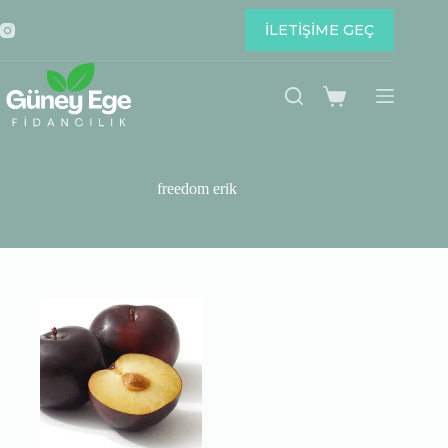
Skip
to
İLETİŞİME GEÇ
content
Shopping
cart
freedom erik