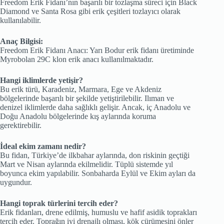
Freedom Erik Fidanı’nın başarılı bir tozlaşma süreci için Black
Diamond ve Santa Rosa gibi erik çeşitleri tozlayıcı olarak
kullanılabilir.
Anaç Bilgisi:
Freedom Erik Fidanı Anacı: Yarı Bodur erik fidanı üretiminde
Myrobolan 29C klon erik anacı kullanılmaktadır.
Hangi iklimlerde yetişir?
Bu erik türü, Karadeniz, Marmara, Ege ve Akdeniz
bölgelerinde başarılı bir şekilde yetiştirilebilir. Ilıman ve
denizel iklimlerde daha sağlıklı gelişir. Ancak, iç Anadolu ve
Doğu Anadolu bölgelerinde kış aylarında koruma
gerektirebilir.
İdeal ekim zamanı nedir?
Bu fidan, Türkiye’de ilkbahar aylarında, don riskinin geçtiği
Mart ve Nisan aylarında ekilmelidir. Tüplü sistemde yıl
boyunca ekim yapılabilir. Sonbaharda Eylül ve Ekim ayları da
uygundur.
Hangi toprak türlerini tercih eder?
Erik fidanları, drene edilmiş, humuslu ve hafif asidik toprakları
tercih eder. Toprağın iyi drenajlı olması, kök çürümesini önler