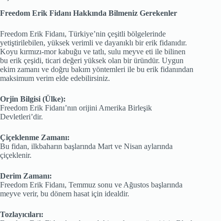
adet
Freedom Erik Fidanı Hakkında Bilmeniz Gerekenler
Freedom Erik Fidanı, Türkiye’nin çeşitli bölgelerinde
yetiştirilebilen, yüksek verimli ve dayanıklı bir erik fidanıdır.
Koyu kırmızı-mor kabuğu ve tatlı, sulu meyve eti ile bilinen
bu erik çeşidi, ticari değeri yüksek olan bir üründür. Uygun
ekim zamanı ve doğru bakım yöntemleri ile bu erik fidanından
maksimum verim elde edebilirsiniz.
Orjin Bilgisi (Ülke):
Freedom Erik Fidanı’nın orijini Amerika Birleşik
Devletleri’dir.
Çiçeklenme Zamanı:
Bu fidan, ilkbaharın başlarında Mart ve Nisan aylarında
çiçeklenir.
Derim Zamanı:
Freedom Erik Fidanı, Temmuz sonu ve Ağustos başlarında
meyve verir, bu dönem hasat için idealdir.
Tozlayıcıları: