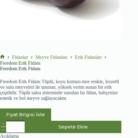
Fidanlar
Meyve Fidanları
Erik Fidanları
No
Freedom Erik Fidanı
title
Freedom Erik Fidanı
Freedom Erik Fidanı Tüplü, koyu kırmızı-mor renkte, lezzetli
ve sulu meyveleri ile tanınan, yüksek verim sunan bir erik
çeşididir. Tüplü saksı sisteminde sunulan bu fidan, bahçenize
estetik ve bol meyve sağlayacaktır.
Fiyat Bilgisi İste
Freedom
Sepete Ekle
Erik
Fidanı
Açıklama