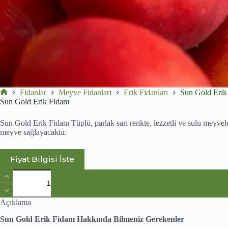
Fidanlar
Meyve Fidanları
Erik Fidanları
Sun Gold Erik
No
Sun Gold Erik Fidanı
title
Sun Gold Erik Fidanı Tüplü, parlak sarı renkte, lezzetli ve sulu meyvele
meyve sağlayacaktır.
Fiyat Bilgisi İste
Sun
Gold
Erik
Fidanı
Açıklama
adet
Sun Gold Erik Fidanı Hakkında Bilmeniz Gerekenler