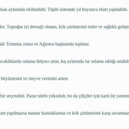
Nisan aylarında ekilmelidir. Tüplü sistemde yıl boyunca ekim yapılabili
der. Toprağın iyi drenajlı olması, kök çürümesini önler ve sağlıklı gelişi
kle Temmuz ortası ve Ağustos başlarında toplanır.
caklıklarda sulama ihtiyacı artar, kış aylarında ise sulama sıklığı azaltıl
 büyümesini ve meyve verimini artırır.
bir seçenektir. Pazar talebi yüksektir, bu da çiftçiler için karlı bir yatırı
bakım yapılmazsa mantar hastalıklarına ve kök çürümesine karşı savunma