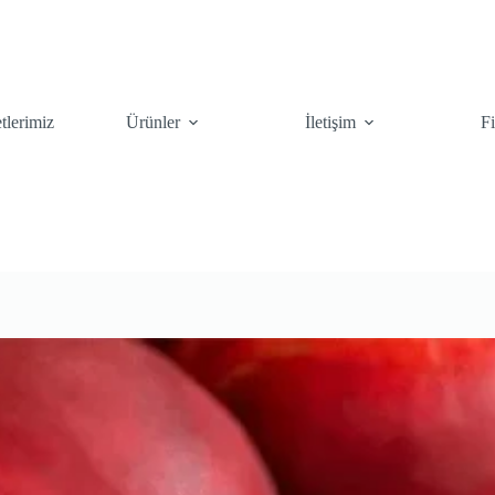
tlerimiz
Ürünler
İletişim
F
kileri
Çiçekler
Çalılar
Çim To