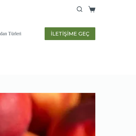
Shopping
cart
İLETİŞİME GEÇ
idan Türleri
humları
Sulama Sistemleri