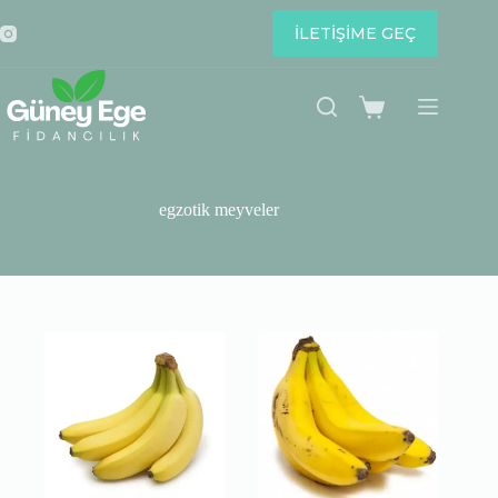
Skip
to
İLETİŞİME GEÇ
content
Shopping
cart
egzotik meyveler