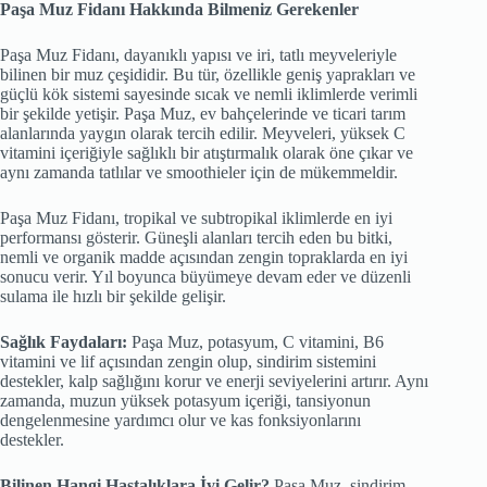
Paşa Muz Fidanı Hakkında Bilmeniz Gerekenler
Paşa Muz Fidanı, dayanıklı yapısı ve iri, tatlı meyveleriyle
bilinen bir muz çeşididir. Bu tür, özellikle geniş yaprakları ve
güçlü kök sistemi sayesinde sıcak ve nemli iklimlerde verimli
bir şekilde yetişir. Paşa Muz, ev bahçelerinde ve ticari tarım
alanlarında yaygın olarak tercih edilir. Meyveleri, yüksek C
vitamini içeriğiyle sağlıklı bir atıştırmalık olarak öne çıkar ve
aynı zamanda tatlılar ve smoothieler için de mükemmeldir.
Paşa Muz Fidanı, tropikal ve subtropikal iklimlerde en iyi
performansı gösterir. Güneşli alanları tercih eden bu bitki,
nemli ve organik madde açısından zengin topraklarda en iyi
sonucu verir. Yıl boyunca büyümeye devam eder ve düzenli
sulama ile hızlı bir şekilde gelişir.
Sağlık Faydaları:
Paşa Muz, potasyum, C vitamini, B6
vitamini ve lif açısından zengin olup, sindirim sistemini
destekler, kalp sağlığını korur ve enerji seviyelerini artırır. Aynı
zamanda, muzun yüksek potasyum içeriği, tansiyonun
dengelenmesine yardımcı olur ve kas fonksiyonlarını
destekler.
Bilinen Hangi Hastalıklara İyi Gelir?
Paşa Muz, sindirim