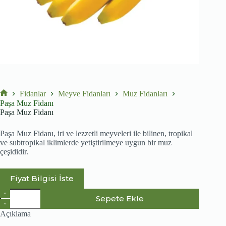
Fidanlar
Meyve Fidanları
Muz Fidanları
No
Paşa Muz Fidanı
title
Paşa Muz Fidanı
Paşa Muz Fidanı, iri ve lezzetli meyveleri ile bilinen, tropikal
ve subtropikal iklimlerde yetiştirilmeye uygun bir muz
çeşididir.
Fiyat Bilgisi İste
Paşa
Sepete Ekle
Muz
Fidanı
Açıklama
adet