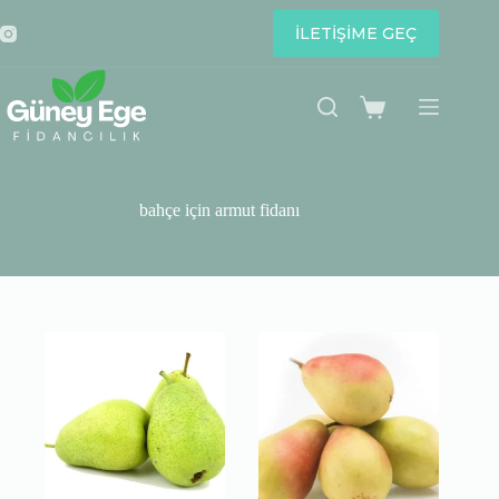
Skip
to
İLETİŞİME GEÇ
content
Shopping
cart
bahçe için armut fidanı