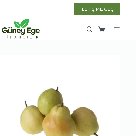
Skip
to
İLETİŞİME GEÇ
content
Shopping
cart