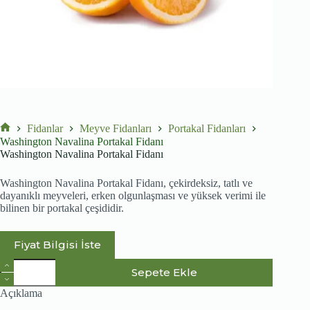
Fidanlar
Meyve Fidanları
Portakal Fidanları
No
Washington Navalina Portakal Fidanı
title
Washington Navalina Portakal Fidanı
Washington Navalina Portakal Fidanı, çekirdeksiz, tatlı ve
dayanıklı meyveleri, erken olgunlaşması ve yüksek verimi ile
bilinen bir portakal çeşididir.
Fiyat Bilgisi İste
Washington
Sepete Ekle
Navalina
Portakal
Açıklama
Fidanı