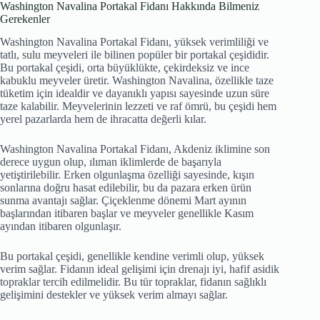
adet
Washington Navalina Portakal Fidanı Hakkında Bilmeniz
Gerekenler
Washington Navalina Portakal Fidanı, yüksek verimliliği ve
tatlı, sulu meyveleri ile bilinen popüler bir portakal çeşididir.
Bu portakal çeşidi, orta büyüklükte, çekirdeksiz ve ince
kabuklu meyveler üretir. Washington Navalina, özellikle taze
tüketim için idealdir ve dayanıklı yapısı sayesinde uzun süre
taze kalabilir. Meyvelerinin lezzeti ve raf ömrü, bu çeşidi hem
yerel pazarlarda hem de ihracatta değerli kılar.
Washington Navalina Portakal Fidanı, Akdeniz iklimine son
derece uygun olup, ılıman iklimlerde de başarıyla
yetiştirilebilir. Erken olgunlaşma özelliği sayesinde, kışın
sonlarına doğru hasat edilebilir, bu da pazara erken ürün
sunma avantajı sağlar. Çiçeklenme dönemi Mart ayının
başlarından itibaren başlar ve meyveler genellikle Kasım
ayından itibaren olgunlaşır.
Bu portakal çeşidi, genellikle kendine verimli olup, yüksek
verim sağlar. Fidanın ideal gelişimi için drenajı iyi, hafif asidik
topraklar tercih edilmelidir. Bu tür topraklar, fidanın sağlıklı
gelişimini destekler ve yüksek verim almayı sağlar.