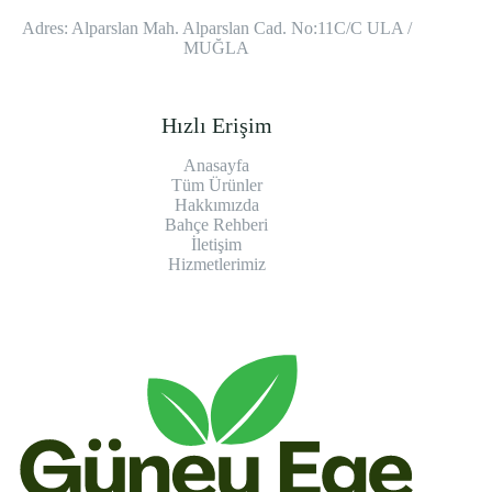
Adres: Alparslan Mah. Alparslan Cad. No:11C/C ULA /
MUĞLA
Hızlı Erişim
Anasayfa
Tüm Ürünler
Hakkımızda
Bahçe Rehberi
İletişim
Hizmetlerimiz