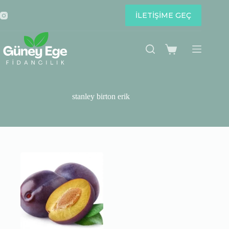
Skip
to
İLETİŞİME GEÇ
content
Shopping
cart
stanley birton erik