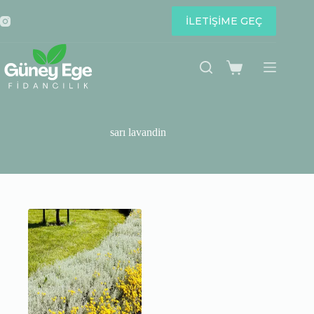
Skip
to
İLETİŞİME GEÇ
content
Shopping
cart
sarı lavandin