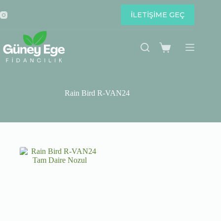
Skip
to
İLETİŞİME GEÇ
content
Shopping
cart
Rain Bird R-VAN24