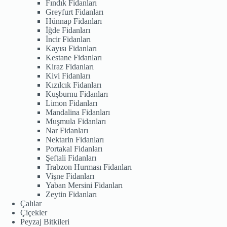
Fındık Fidanları
Greyfurt Fidanları
Hünnap Fidanları
İğde Fidanları
İncir Fidanları
Kayısı Fidanları
Kestane Fidanları
Kiraz Fidanları
Kivi Fidanları
Kızılcık Fidanları
Kuşburnu Fidanları
Limon Fidanları
Mandalina Fidanları
Muşmula Fidanları
Nar Fidanları
Nektarin Fidanları
Portakal Fidanları
Şeftali Fidanları
Trabzon Hurması Fidanları
Vişne Fidanları
Yaban Mersini Fidanları
Zeytin Fidanları
Çalılar
Çiçekler
Peyzaj Bitkileri