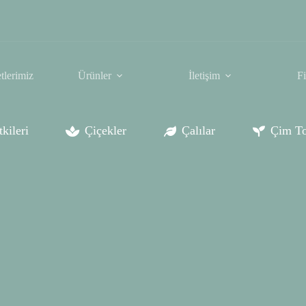
tlerimiz
Ürünler
İletişim
F
kileri
Çiçekler
Çalılar
Çim To