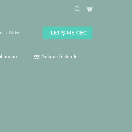
Shopping
cart
İLETİŞİME GEÇ
idan Türleri
humları
Sulama Sistemleri