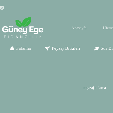
Skip
to
content
Anasayfa
Hizme
Fidanlar
Peyzaj Bitkileri
Süs Bit
peyzaj sulama