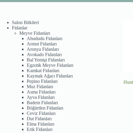
Salon Bitkileri
Fidanlar
Meyve Fidanları
Ahududu Fidanları
Armut Fidanları
Aronya Fidanları
Avokado Fidanları
Bal Yemişi Fidanları
Egzotik Meyve Fidanları
Kamkat Fidanları
Kaymak Ağacı Fidanları
Pepino Fidanları
Hunt
Muz Fidanları
Asma Fidanları
Ayva Fidanları
Badem Fidanları
Böğürtlen Fidanları
Ceviz Fidanları
Dut Fidanları
Elma Fidanları
Erik Fidanları