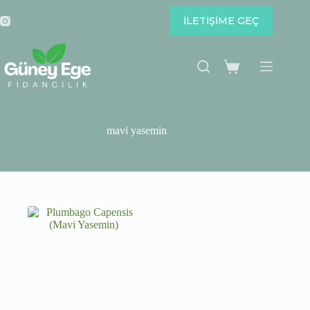
Skip
to
İLETİŞİME GEÇ
content
Shopping
cart
mavi yasemin