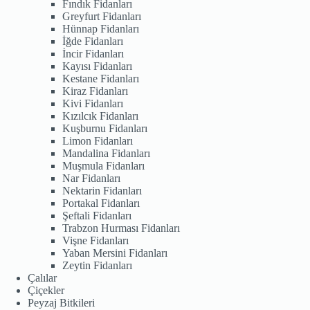
Fındık Fidanları
Greyfurt Fidanları
Hünnap Fidanları
İğde Fidanları
İncir Fidanları
Kayısı Fidanları
Kestane Fidanları
Kiraz Fidanları
Kivi Fidanları
Kızılcık Fidanları
Kuşburnu Fidanları
Limon Fidanları
Mandalina Fidanları
Muşmula Fidanları
Nar Fidanları
Nektarin Fidanları
Portakal Fidanları
Şeftali Fidanları
Trabzon Hurması Fidanları
Vişne Fidanları
Yaban Mersini Fidanları
Zeytin Fidanları
Çalılar
Çiçekler
Peyzaj Bitkileri