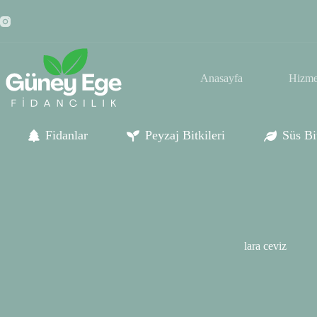
Skip
to
content
Anasayfa
Hizme
Fidanlar
Peyzaj Bitkileri
Süs Bit
lara ceviz