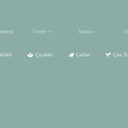
tlerimiz
Ürünler
İletişim
F
kileri
Çiçekler
Çalılar
Çim To