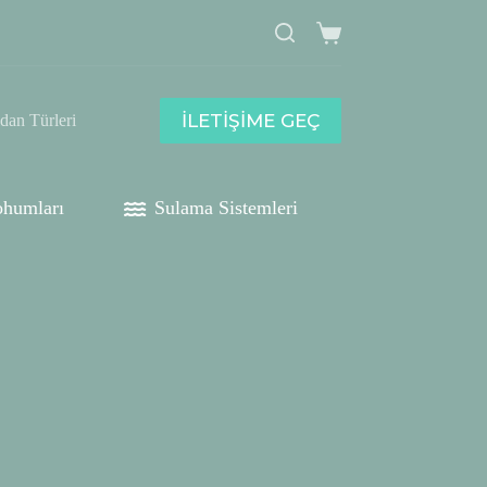
Shopping
cart
İLETİŞİME GEÇ
idan Türleri
humları
Sulama Sistemleri