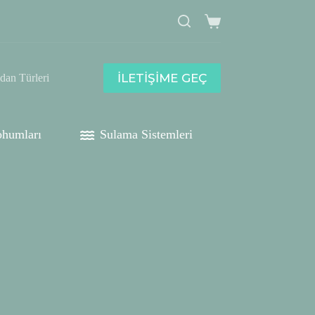
Shopping
cart
İLETİŞİME GEÇ
idan Türleri
humları
Sulama Sistemleri