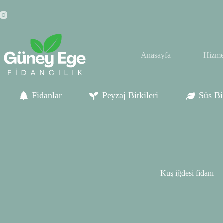
Skip
to
content
Anasayfa
Hizme
Fidanlar
Peyzaj Bitkileri
Süs Bit
Kuş iğdesi fidanı