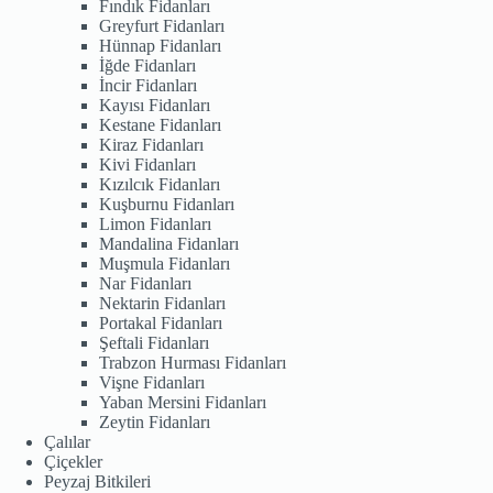
Fındık Fidanları
Greyfurt Fidanları
Hünnap Fidanları
İğde Fidanları
İncir Fidanları
Kayısı Fidanları
Kestane Fidanları
Kiraz Fidanları
Kivi Fidanları
Kızılcık Fidanları
Kuşburnu Fidanları
Limon Fidanları
Mandalina Fidanları
Muşmula Fidanları
Nar Fidanları
Nektarin Fidanları
Portakal Fidanları
Şeftali Fidanları
Trabzon Hurması Fidanları
Vişne Fidanları
Yaban Mersini Fidanları
Zeytin Fidanları
Çalılar
Çiçekler
Peyzaj Bitkileri