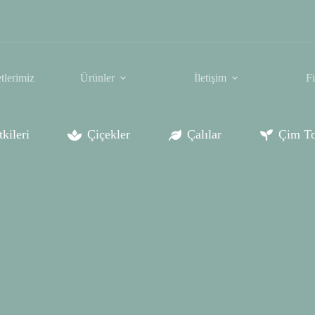
tlerimiz
Ürünler
İletişim
F
kileri
Çiçekler
Çalılar
Çim To