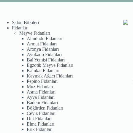
Salon Bitkileri
Fidanlar
Meyve Fidanları
Ahududu Fidanları
Armut Fidanları
Aronya Fidanları
Avokado Fidanları
Bal Yemişi Fidanları
Egzotik Meyve Fidanları
Kamkat Fidanları
Kaymak Ağacı Fidanları
Pepino Fidanları
Muz Fidanları
Asma Fidanları
Ayva Fidanları
Badem Fidanları
Böğürtlen Fidanları
Ceviz Fidanları
Dut Fidanları
Elma Fidanları
Erik Fidanları