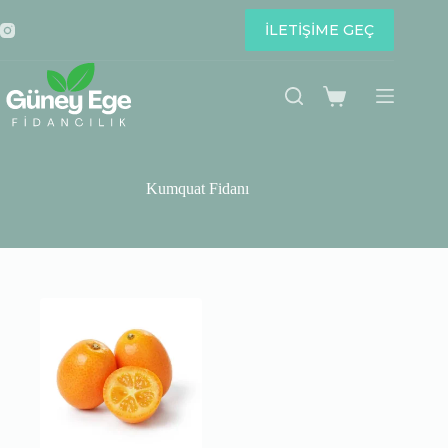
Skip
to
İLETİŞİME GEÇ
content
Shopping
cart
Kumquat Fidanı