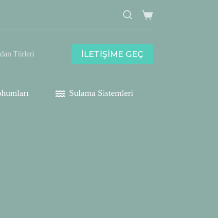
Shopping
cart
İLETİŞİME GEÇ
idan Türleri
humları
Sulama Sistemleri