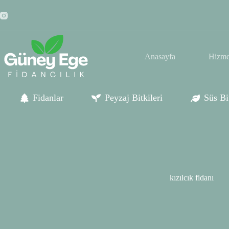
Skip
to
content
Anasayfa
Hizme
Fidanlar
Peyzaj Bitkileri
Süs Bit
kızılcık fidanı