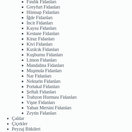
Fındık Fidanları
Greyfurt Fidanları
Hünnap Fidanları
İğde Fidanları
İncir Fidanları
Kayısı Fidanları
Kestane Fidanları
Kiraz Fidanları
Kivi Fidanları
Kızılcık Fidanları
Kuşburnu Fidanları
Limon Fidanları
Mandalina Fidanları
Muşmula Fidanları
Nar Fidanları
Nektarin Fidanları
Portakal Fidanları
Şeftali Fidanları
Trabzon Hurması Fidanları
Vişne Fidanları
Yaban Mersini Fidanları
Zeytin Fidanları
Çalılar
Çiçekler
Peyzaj Bitkileri