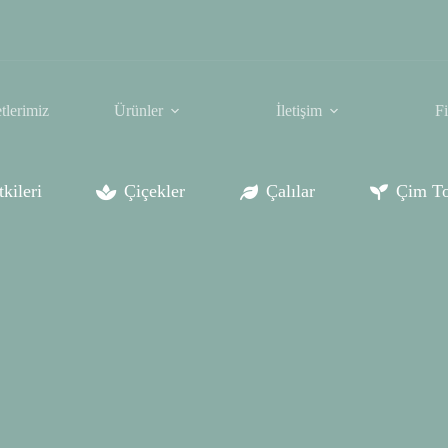
tlerimiz
Ürünler
İletişim
F
kileri
Çiçekler
Çalılar
Çim To