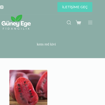
Skip
to
İLETİŞİME GEÇ
content
Shopping
cart
kens red kivi