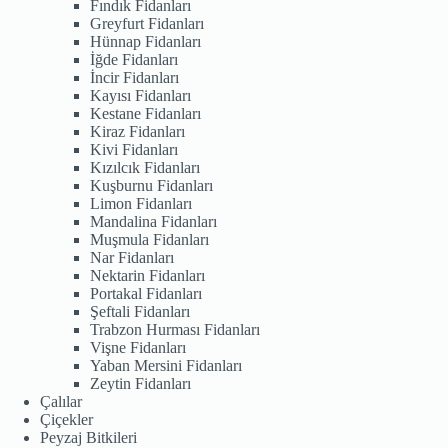
Fındık Fidanları
Greyfurt Fidanları
Hünnap Fidanları
İğde Fidanları
İncir Fidanları
Kayısı Fidanları
Kestane Fidanları
Kiraz Fidanları
Kivi Fidanları
Kızılcık Fidanları
Kuşburnu Fidanları
Limon Fidanları
Mandalina Fidanları
Muşmula Fidanları
Nar Fidanları
Nektarin Fidanları
Portakal Fidanları
Şeftali Fidanları
Trabzon Hurması Fidanları
Vişne Fidanları
Yaban Mersini Fidanları
Zeytin Fidanları
Çalılar
Çiçekler
Peyzaj Bitkileri