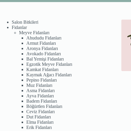
Salon Bitkileri
Fidanlar
Meyve Fidanları
Ahududu Fidanları
Armut Fidanları
Aronya Fidanları
Avokado Fidanları
Bal Yemişi Fidanları
Egzotik Meyve Fidanları
Kamkat Fidanları
Kaymak Ağacı Fidanları
Pepino Fidanları
Muz Fidanları
Asma Fidanları
Ayva Fidanları
Badem Fidanları
Böğürtlen Fidanları
Ceviz Fidanları
Dut Fidanları
Elma Fidanları
Erik Fidanları