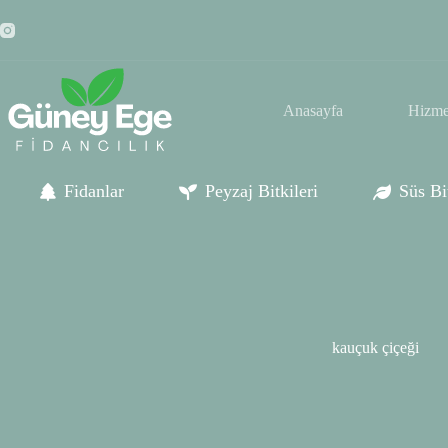
Skip
to
content
Anasayfa
Hizme
Fidanlar
Peyzaj Bitkileri
Süs Bit
kauçuk çiçeği