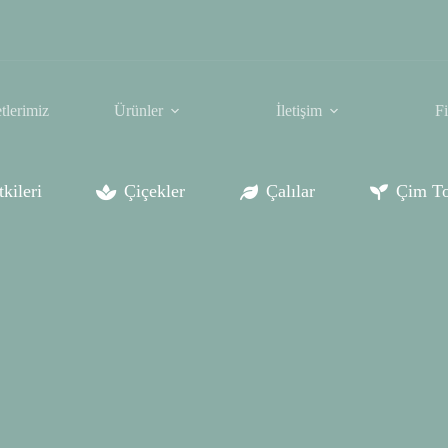
tlerimiz
Ürünler
İletişim
F
kileri
Çiçekler
Çalılar
Çim To