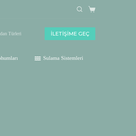
Shopping
cart
İLETİŞİME GEÇ
idan Türleri
humları
Sulama Sistemleri