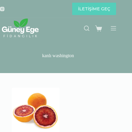
Skip
to
İLETİŞİME GEÇ
content
Shopping
cart
kanlı washington