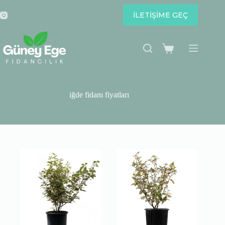
Skip
to
İLETİŞİME GEÇ
content
Shopping
cart
iğde fidanı fiyatları