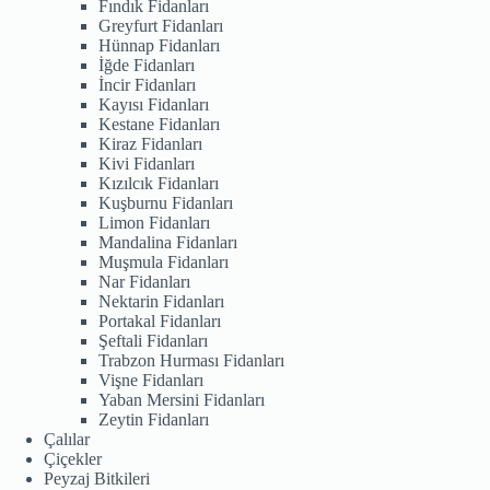
Fındık Fidanları
Greyfurt Fidanları
Hünnap Fidanları
İğde Fidanları
İncir Fidanları
Kayısı Fidanları
Kestane Fidanları
Kiraz Fidanları
Kivi Fidanları
Kızılcık Fidanları
Kuşburnu Fidanları
Limon Fidanları
Mandalina Fidanları
Muşmula Fidanları
Nar Fidanları
Nektarin Fidanları
Portakal Fidanları
Şeftali Fidanları
Trabzon Hurması Fidanları
Vişne Fidanları
Yaban Mersini Fidanları
Zeytin Fidanları
Çalılar
Çiçekler
Peyzaj Bitkileri