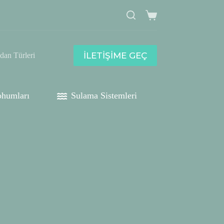
Shopping
cart
İLETİŞİME GEÇ
idan Türleri
humları
Sulama Sistemleri