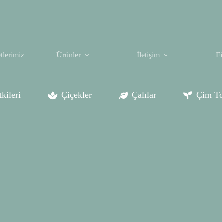
tlerimiz
Ürünler
İletişim
F
kileri
Çiçekler
Çalılar
Çim To