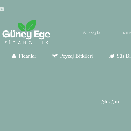
Skip
to
content
Anasayfa
Hizme
Fidanlar
Peyzaj Bitkileri
Süs Bit
iğde ağacı