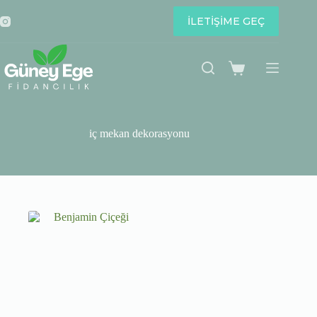
Skip
to
İLETİŞİME GEÇ
content
Shopping
cart
iç mekan dekorasyonu