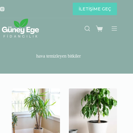
Skip
to
İLETİŞİME GEÇ
content
Shopping
cart
hava temizleyen bitkiler