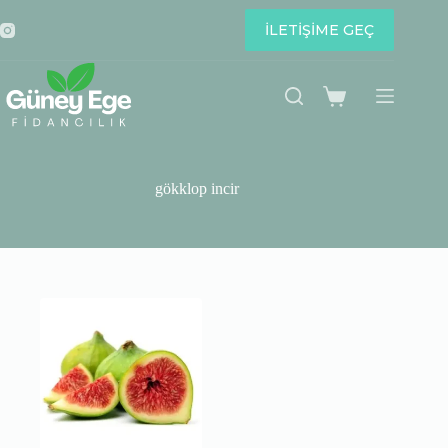
Skip
to
İLETİŞİME GEÇ
content
Shopping
cart
gökklop incir