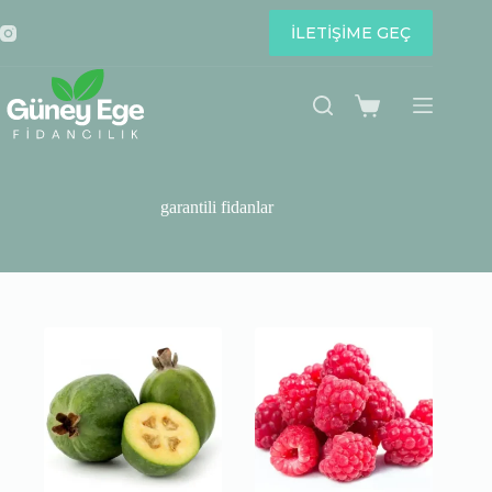
Skip
to
İLETİŞİME GEÇ
content
Shopping
cart
garantili fidanlar