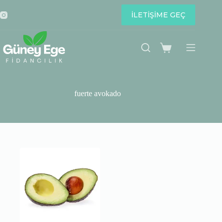
Skip
to
İLETİŞİME GEÇ
content
Shopping
cart
fuerte avokado