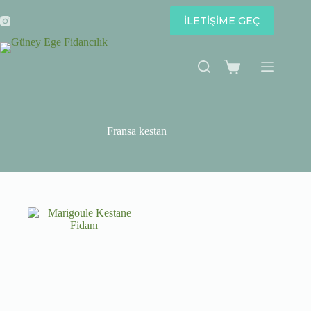
Skip
to
İLETİŞİME GEÇ
content
Shopping
cart
Fransa kestan