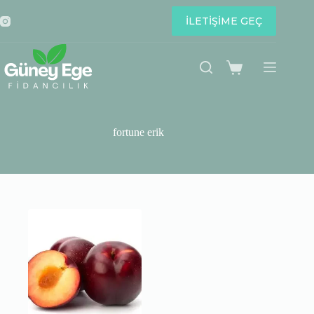
Skip
to
İLETİŞİME GEÇ
content
Shopping
cart
fortune erik