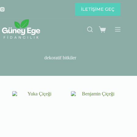
Skip
to
İLETİŞİME GEÇ
content
Shopping
cart
dekoratif bitkiler