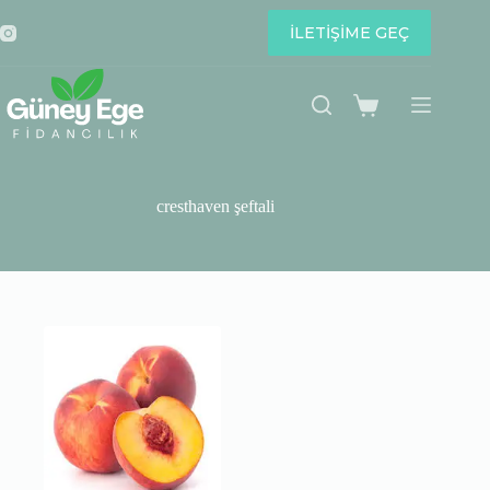
Skip
to
İLETİŞİME GEÇ
content
Shopping
cart
cresthaven şeftali