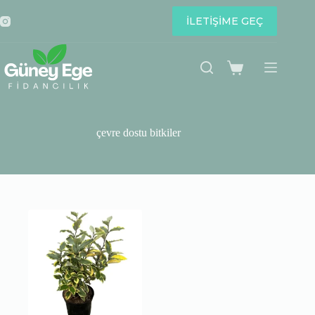
Skip
to
İLETİŞİME GEÇ
content
Shopping
cart
çevre dostu bitkiler