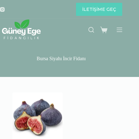
Skip
to
İLETİŞİME GEÇ
content
Shopping
cart
Bursa Siyahı İncir Fidanı