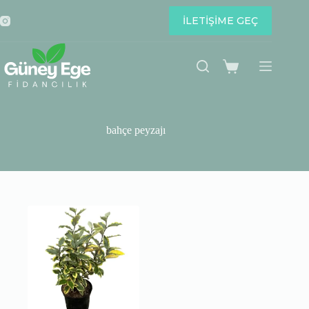
Skip
to
İLETİŞİME GEÇ
content
Shopping
cart
bahçe peyzajı