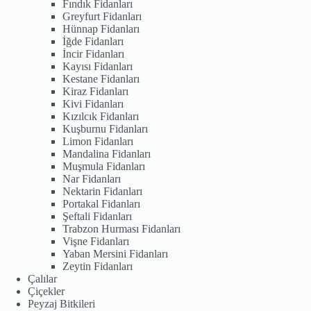
Fındık Fidanları
Greyfurt Fidanları
Hünnap Fidanları
İğde Fidanları
İncir Fidanları
Kayısı Fidanları
Kestane Fidanları
Kiraz Fidanları
Kivi Fidanları
Kızılcık Fidanları
Kuşburnu Fidanları
Limon Fidanları
Mandalina Fidanları
Muşmula Fidanları
Nar Fidanları
Nektarin Fidanları
Portakal Fidanları
Şeftali Fidanları
Trabzon Hurması Fidanları
Vişne Fidanları
Yaban Mersini Fidanları
Zeytin Fidanları
Çalılar
Çiçekler
Peyzaj Bitkileri