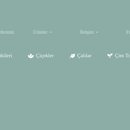
tlerimiz
Ürünler
İletişim
F
kileri
Çiçekler
Çalılar
Çim To