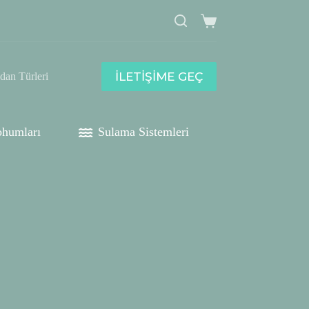
Shopping
cart
İLETİŞİME GEÇ
idan Türleri
humları
Sulama Sistemleri