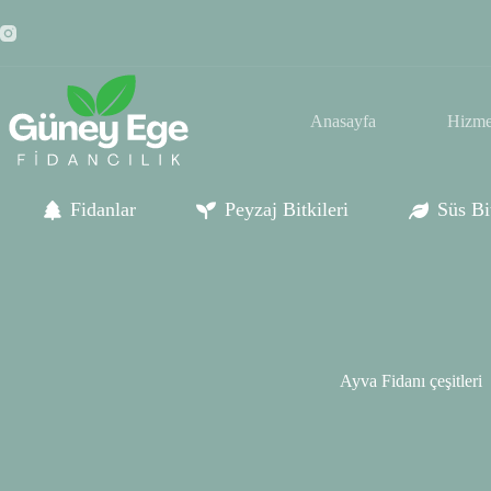
Skip
to
content
Anasayfa
Hizme
Fidanlar
Peyzaj Bitkileri
Süs Bit
Ayva Fidanı çeşitleri