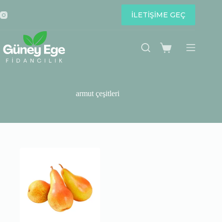
Skip
to
İLETİŞİME GEÇ
content
Shopping
cart
armut çeşitleri