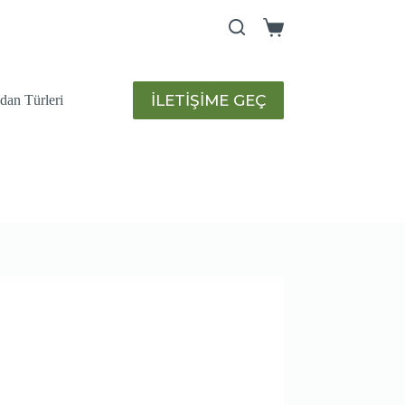
Shopping
cart
İLETİŞİME GEÇ
idan Türleri
humları
Sulama Sistemleri