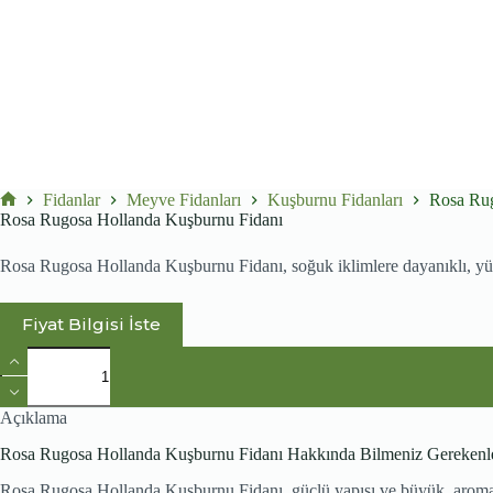
Fidanlar
Meyve Fidanları
Kuşburnu Fidanları
Rosa Rug
No
Rosa Rugosa Hollanda Kuşburnu Fidanı
title
Rosa Rugosa Hollanda Kuşburnu Fidanı, soğuk iklimlere dayanıklı, yüksek
Fiyat Bilgisi İste
Rosa
Rugosa
Hollanda
Kuşburnu
Açıklama
Fidanı
adet
Rosa Rugosa Hollanda Kuşburnu Fidanı Hakkında Bilmeniz Gerekenl
Rosa Rugosa Hollanda Kuşburnu Fidanı, güçlü yapısı ve büyük, aromatik 