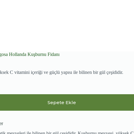
osa Hollanda Kuşburnu Fidanı
 C vitamini içeriği ve güçlü yapısı ile bilinen bir gül çeşididir.
Sepete Ekle
er
meyveleri ile bilinen bir gül çeşididir. Kuşburnu meyvesi, yüksek C vi