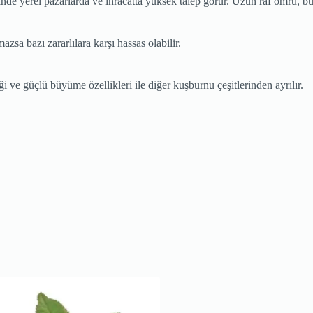
e yerel pazarlarda ve ihracatta yüksek talep görür. Uzun raf ömrü, bu ür
zsa bazı zararlılara karşı hassas olabilir.
 ve güçlü büyüme özellikleri ile diğer kuşburnu çeşitlerinden ayrılır.