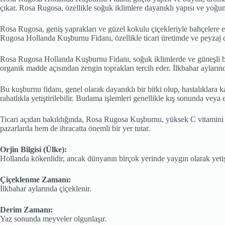
çıkar. Rosa Rugosa, özellikle soğuk iklimlere dayanıklı yapısı ve yoğu
Rosa Rugosa, geniş yaprakları ve güzel kokulu çiçekleriyle bahçelere est
Rugosa Hollanda Kuşburnu Fidanı, özellikle ticari üretimde ve peyzaj d
Rosa Rugosa Hollanda Kuşburnu Fidanı, soğuk iklimlerde ve güneşli böl
organik madde açısından zengin toprakları tercih eder. İlkbahar ayların
Bu kuşburnu fidanı, genel olarak dayanıklı bir bitki olup, hastalıklara 
rahatlıkla yetiştirilebilir. Budama işlemleri genellikle kış sonunda vey
Ticari açıdan bakıldığında, Rosa Rugosa Kuşburnu, yüksek C vitamini iç
pazarlarda hem de ihracatta önemli bir yer tutar.
Orjin Bilgisi (Ülke):
Hollanda kökenlidir, ancak dünyanın birçok yerinde yaygın olarak yetişti
Çiçeklenme Zamanı:
İlkbahar aylarında çiçeklenir.
Derim Zamanı:
Yaz sonunda meyveler olgunlaşır.