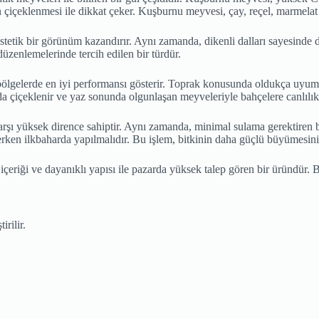
n çiçeklenmesi ile dikkat çeker. Kuşburnu meyvesi, çay, reçel, marmelat
etik bir görünüm kazandırır. Aynı zamanda, dikenli dalları sayesinde doğa
üzenlemelerinde tercih edilen bir türdür.
gelerde en iyi performansı gösterir. Toprak konusunda oldukça uyumlu o
da çiçeklenir ve yaz sonunda olgunlaşan meyveleriyle bahçelere canlılık
karşı yüksek dirence sahiptir. Aynı zamanda, minimal sulama gerektiren b
a erken ilkbaharda yapılmalıdır. Bu işlem, bitkinin daha güçlü büyümesini
eriği ve dayanıklı yapısı ile pazarda yüksek talep gören bir üründür. 
rilir.