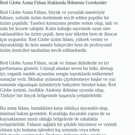
adet
Red Globe Asma Fidanı Hakkında Bilmeniz Gerekenler
Red Globe Asma Fidanı, büyük ve yuvarlak taneleriyle
bilinen, sofralık üzüm üretiminde tercih edilen popüler bir
üzüm çeşididir. Taneleri kırmızımsı pembe renkte olup, tatlı ve
sulu bir lezzete sahiptir. Kalın kabuğu sayesinde uzun süre
saklanabilen bu üzüm çeşidi, hem taze tüketim hem de ihracat
için uygundur. Red Globe üzüm fidanı, yüksek verimi ve
dayanıklılığı ile hem amatör bahçeciler hem de profesyonel
üzüm üreticileri tarafından tercih edilmektedir.
Red Globe Asma Fidanı, sıcak ve ılıman iklimlerde en iyi
performansı gösterir. Güneşli alanları seven bu bitki, drenajı
iyi, organik madde açısından zengin topraklarda mükemmel
sonuçlar verir. İlkbahar aylarında çiçeklenmeye başlar ve yaz
sonunda olgunlaşan üzümleriyle bahçelere bereket katar. Red
Globe üzümü, özellikle Akdeniz iklimine uyumlu olup,
Türkiye’nin birçok bölgesinde başarıyla yetiştirilebilir.
Bu asma fidanı, hastalıklara karşı oldukça dayanıklı olup,
minimal bakım gerektirir. Kuraklığa dayanıklı yapısı ile su
kaynaklarının sınırlı olduğu bölgelerde de rahatlıkla
yetiştirilebilir. Fidanın sağlıklı bir şekilde büyümesi ve verimli
olması için budama işlemleri kış sonunda veya erken