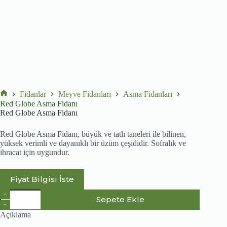
Fidanlar
Meyve Fidanları
Asma Fidanları
No
Red Globe Asma Fidanı
title
Red Globe Asma Fidanı
Red Globe Asma Fidanı, büyük ve tatlı taneleri ile bilinen,
yüksek verimli ve dayanıklı bir üzüm çeşididir. Sofralık ve
ihracat için uygundur.
Fiyat Bilgisi İste
Red
Sepete Ekle
Globe
Asma
Açıklama
Fidanı