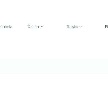
tlerimiz
Ürünler
İletişim
F
kileri
Çiçekler
Çalılar
Çim To