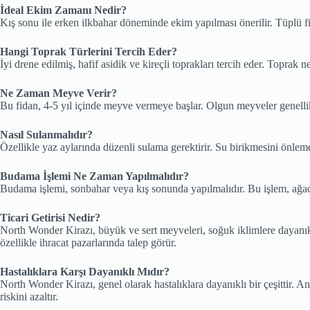
İdeal Ekim Zamanı Nedir?
Kış sonu ile erken ilkbahar döneminde ekim yapılması önerilir. Tüplü fid
Hangi Toprak Türlerini Tercih Eder?
İyi drene edilmiş, hafif asidik ve kireçli toprakları tercih eder. Toprak n
Ne Zaman Meyve Verir?
Bu fidan, 4-5 yıl içinde meyve vermeye başlar. Olgun meyveler genellik
Nasıl Sulanmalıdır?
Özellikle yaz aylarında düzenli sulama gerektirir. Su birikmesini önleme
Budama İşlemi Ne Zaman Yapılmalıdır?
Budama işlemi, sonbahar veya kış sonunda yapılmalıdır. Bu işlem, ağacın
Ticari Getirisi Nedir?
North Wonder Kirazı, büyük ve sert meyveleri, soğuk iklimlere dayanıklılığ
özellikle ihracat pazarlarında talep görür.
Hastalıklara Karşı Dayanıklı Mıdır?
North Wonder Kirazı, genel olarak hastalıklara dayanıklı bir çeşittir. 
riskini azaltır.