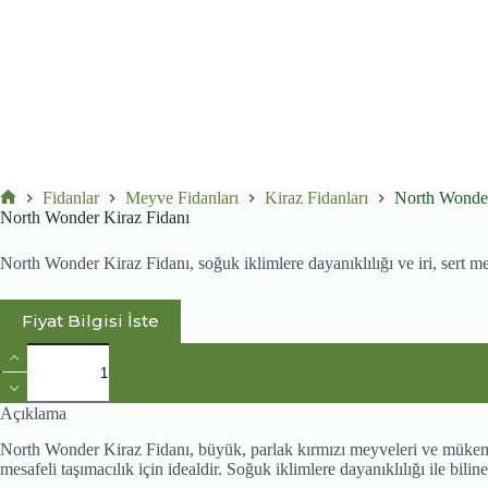
Fidanlar
Meyve Fidanları
Kiraz Fidanları
North Wonder
No
North Wonder Kiraz Fidanı
title
North Wonder Kiraz Fidanı, soğuk iklimlere dayanıklılığı ve iri, sert meyv
Fiyat Bilgisi İste
North
Wonder
Kiraz
Fidanı
Açıklama
adet
North Wonder Kiraz Fidanı, büyük, parlak kırmızı meyveleri ve mükemmel
mesafeli taşımacılık için idealdir. Soğuk iklimlere dayanıklılığı ile bilin