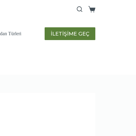
Shopping
cart
İLETİŞİME GEÇ
idan Türleri
humları
Sulama Sistemleri