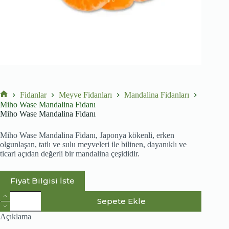
Fidanlar
Meyve Fidanları
Mandalina Fidanları
No
Miho Wase Mandalina Fidanı
title
Miho Wase Mandalina Fidanı
Miho Wase Mandalina Fidanı, Japonya kökenli, erken
olgunlaşan, tatlı ve sulu meyveleri ile bilinen, dayanıklı ve
ticari açıdan değerli bir mandalina çeşididir.
Fiyat Bilgisi İste
Miho
Sepete Ekle
Wase
Mandalina
Açıklama
Fidanı