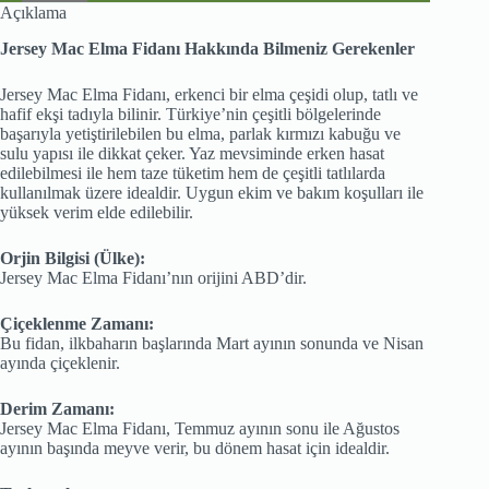
Elma
Açıklama
Fidanı
adet
Jersey Mac Elma Fidanı Hakkında Bilmeniz Gerekenler
Jersey Mac Elma Fidanı, erkenci bir elma çeşidi olup, tatlı ve
hafif ekşi tadıyla bilinir. Türkiye’nin çeşitli bölgelerinde
başarıyla yetiştirilebilen bu elma, parlak kırmızı kabuğu ve
sulu yapısı ile dikkat çeker. Yaz mevsiminde erken hasat
edilebilmesi ile hem taze tüketim hem de çeşitli tatlılarda
kullanılmak üzere idealdir. Uygun ekim ve bakım koşulları ile
yüksek verim elde edilebilir.
Orjin Bilgisi (Ülke):
Jersey Mac Elma Fidanı’nın orijini ABD’dir.
Çiçeklenme Zamanı:
Bu fidan, ilkbaharın başlarında Mart ayının sonunda ve Nisan
ayında çiçeklenir.
Derim Zamanı:
Jersey Mac Elma Fidanı, Temmuz ayının sonu ile Ağustos
ayının başında meyve verir, bu dönem hasat için idealdir.