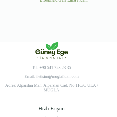
Brookfield Gala Elma Fidanı
Tel: +90 541 723 23 35
Email:
iletisim@muglafidan.com
Adres: Alparslan Mah. Alparslan Cad. No:11C/C ULA /
MUĞLA
Hızlı Erişim