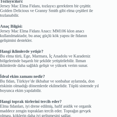
Tozlayıcıları:
Jersey Mac Elma Fidanı, tozlayıcı gerektiren bir çeşittir.
Golden Delicious ve Granny Smith gibi elma çeşitleri ile
tozlanabilir.
Anaç Bilgisi:
Jersey Mac Elma Fidanı Anacı: MM106 klon anacı
kullanılmaktadır, bu anaç güçlü kök yapısı ile fidanın
gelişimini destekler.
Hangi iklimlerde yetişir?
Bu elma türü, Ege, Marmara, İç Anadolu ve Karadeniz
bölgelerinde başarılı bir şekilde yetiştirilebilir. Ilıman
iklimlerde daha sağlıklı gelişir ve yüksek verim sunar.
İdeal ekim zamanı nedir?
Bu fidan, Türkiye’de ilkbahar ve sonbahar aylarında, don
riskinin olmadığı dönemlerde ekilmelidir. Tüplü sistemde yıl
boyunca ekim yapılabilir.
Hangi toprak türlerini tercih eder?
Elma fidanları, iyi drene edilmiş, hafif asidik ve organik
maddece zengin toprakları tercih eder. Toprağın gevşek
olması, köklerin daha iyi gelişmesini sağlar.