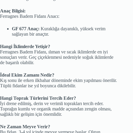
Anaç Bilgisi:
Ferragnes Badem Fidanı Anacı:
GF 677 Anaç:
Kuraklığa dayanıklı, yüksek verim
sağlayan bir anaçtır.
Hangi İklimlerde Yetişir?
Ferragnes Badem Fidanı, ılıman ve sıcak iklimlerde en iyi
sonuçları verir. Geç çiçeklenmesi nedeniyle soğuk iklimlerde
de başarılı olabilir.
İdeal Ekim Zamanı Nedir?
Kış sonu ile erken ilkbahar döneminde ekim yapılması önerilir.
Tüplü fidanlar ise yıl boyunca dikilebilir.
Hangi Toprak Türlerini Tercih Eder?
İyi drene edilmiş, derin ve verimli toprakları tercih eder.
Toprağın kumlu ve organik madde açısından zengin olması,
sağlıklı bir gelişim için önemlidir.
Ne Zaman Meyve Verir?
Bu fidan, 3-4 yıl içinde meyve vermeye başlar. Olgun