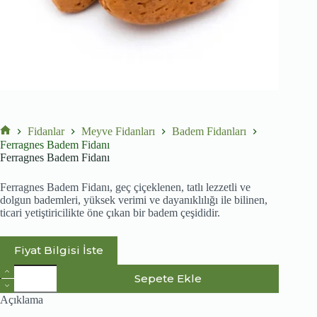
Fidanlar
Meyve Fidanları
Badem Fidanları
No
Ferragnes Badem Fidanı
title
Ferragnes Badem Fidanı
Ferragnes Badem Fidanı, geç çiçeklenen, tatlı lezzetli ve
dolgun bademleri, yüksek verimi ve dayanıklılığı ile bilinen,
ticari yetiştiricilikte öne çıkan bir badem çeşididir.
Fiyat Bilgisi İste
Ferragnes
Sepete Ekle
Badem
Fidanı
Açıklama
adet