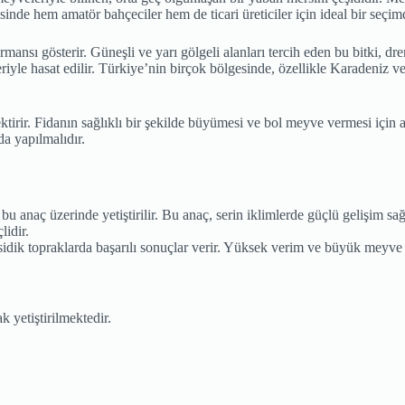
inde hem amatör bahçeciler hem de ticari üreticiler için ideal bir seçimd
mansı gösterir. Güneşli ve yarı gölgeli alanları tercih eden bu bitki, d
riyle hasat edilir. Türkiye’nin birçok bölgesinde, özellikle Karadeniz ve
ktirir. Fidanın sağlıklı bir şekilde büyümesi ve bol meyve vermesi için 
a yapılmalıdır.
bu anaç üzerinde yetiştirilir. Bu anaç, serin iklimlerde güçlü gelişim s
lidir.
asidik topraklarda başarılı sonuçlar verir. Yüksek verim ve büyük meyv
 yetiştirilmektedir.