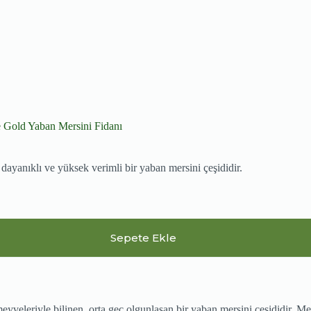
 Gold Yaban Mersini Fidanı
dayanıklı ve yüksek verimli bir yaban mersini çeşididir.
Sepete Ekle
meyveleriyle bilinen, orta geç olgunlaşan bir yaban mersini çeşididir. Me