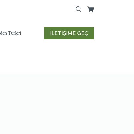
Shopping
cart
İLETİŞİME GEÇ
idan Türleri
humları
Sulama Sistemleri