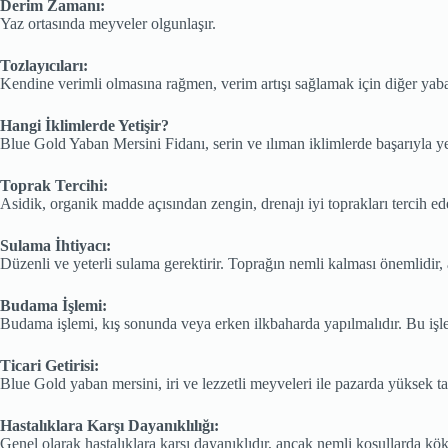
Derim Zamanı:
Yaz ortasında meyveler olgunlaşır.
Tozlayıcıları:
Kendine verimli olmasına rağmen, verim artışı sağlamak için diğer yaban 
Hangi İklimlerde Yetişir?
Blue Gold Yaban Mersini Fidanı, serin ve ılıman iklimlerde başarıyla yeti
Toprak Tercihi:
Asidik, organik madde açısından zengin, drenajı iyi toprakları tercih ed
Sulama İhtiyacı:
Düzenli ve yeterli sulama gerektirir. Toprağın nemli kalması önemlidir
Budama İşlemi:
Budama işlemi, kış sonunda veya erken ilkbaharda yapılmalıdır. Bu işle
Ticari Getirisi:
Blue Gold yaban mersini, iri ve lezzetli meyveleri ile pazarda yüksek ta
Hastalıklara Karşı Dayanıklılığı:
Genel olarak hastalıklara karşı dayanıklıdır, ancak nemli koşullarda kök h