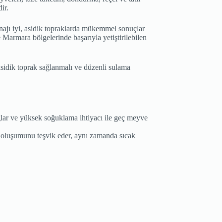
ir.
renajı iyi, asidik topraklarda mükemmel sonuçlar
 Marmara bölgelerinde başarıyla yetiştirilebilen
asidik toprak sağlanmalı ve düzenli sulama
ağlar ve yüksek soğuklama ihtiyacı ile geç meyve
e oluşumunu teşvik eder, aynı zamanda sıcak