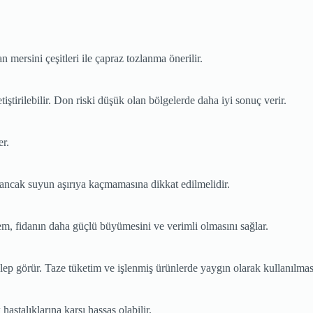
mersini çeşitleri ile çapraz tozlanma önerilir.
ştirilebilir. Don riski düşük olan bölgelerde daha iyi sonuç verir.
er.
, ancak suyun aşırıya kaçmamasına dikkat edilmelidir.
m, fidanın daha güçlü büyümesini ve verimli olmasını sağlar.
lep görür. Taze tüketim ve işlenmiş ürünlerde yaygın olarak kullanılması 
astalıklarına karşı hassas olabilir.