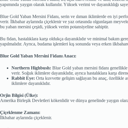
yapımında yaygın olarak kullanılır. Yüksek verimi ve dayanıklılığı sayes
Blue Gold Yaban Mersini Fidanı, serin ve ılıman iklimlerde en iyi perfor
verir. İlkbahar aylarında çiçeklenir ve yaz ortasında olgunlaşan meyvele
bu yaban mersini çeşidi, yüksek verim potansiyeline sahiptir.
Bu fidan, hastalıklara karşı oldukça dayanıklıdır ve minimal bakım gere
yapılmalıdır. Ayrıca, budama işlemleri kış sonunda veya erken ilkbahard
Blue Gold Yaban Mersini Fidanı Anacı:
Northern Highbush:
Blue Gold yaban mersini fidanı genellikle 
verir. Soğuk iklimlere dayanıklıdır, ayrıca hastalıklara karşı direnç
Rabbit Eye:
Orta kuvvette gelişim sağlayan bu anaç, özellikle 
iklimlere dayanıklıdır.
Orjin Bilgisi (Ülke):
Amerika Birleşik Devletleri kökenlidir ve dünya genelinde yaygın olarak
Çiçeklenme Zamanı:
İlkbahar aylarında çiçeklenir.