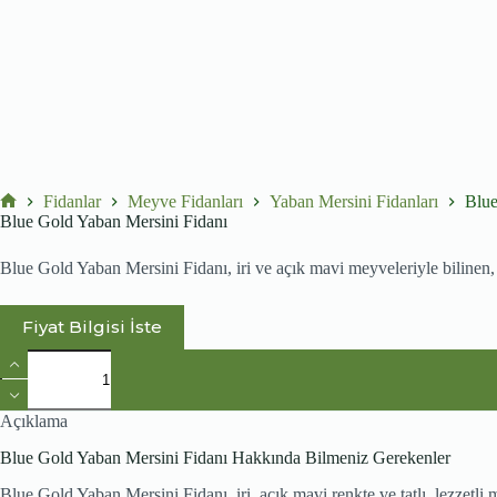
Fidanlar
Meyve Fidanları
Yaban Mersini Fidanları
Blue
No
Blue Gold Yaban Mersini Fidanı
title
Blue Gold Yaban Mersini Fidanı, iri ve açık mavi meyveleriyle bilinen, 
Fiyat Bilgisi İste
Blue
Gold
Yaban
Mersini
Açıklama
Fidanı
adet
Blue Gold Yaban Mersini Fidanı Hakkında Bilmeniz Gerekenler
Blue Gold Yaban Mersini Fidanı, iri, açık mavi renkte ve tatlı, lezzetli 