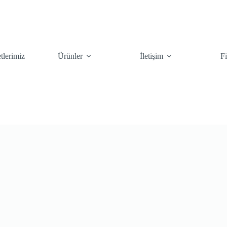
tlerimiz
Ürünler
İletişim
F
kileri
Çiçekler
Çalılar
Çim To