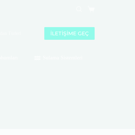
Shopping
cart
İLETİŞİME GEÇ
idan Türleri
humları
Sulama Sistemleri