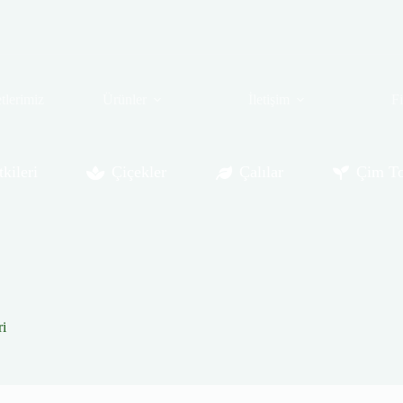
tlerimiz
Ürünler
İletişim
F
kileri
Çiçekler
Çalılar
Çim To
ri