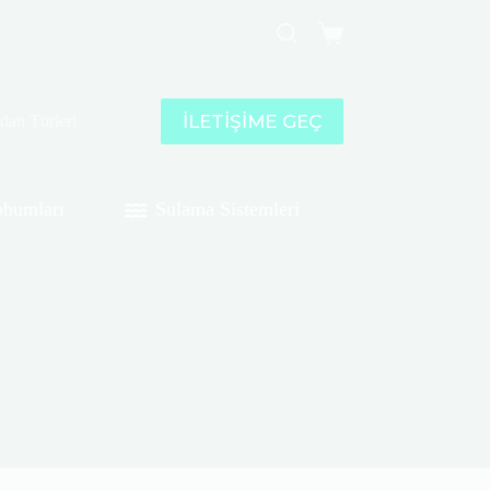
Shopping
cart
İLETİŞİME GEÇ
idan Türleri
humları
Sulama Sistemleri