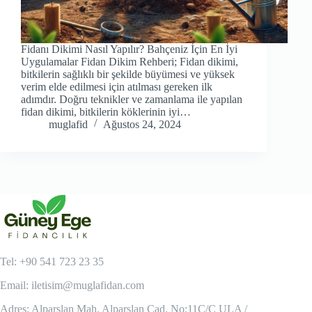
Fidanı Dikimi Nasıl Yapılır? Bahçeniz İçin En İyi
Uygulamalar Fidan Dikim Rehberi; Fidan dikimi,
bitkilerin sağlıklı bir şekilde büyümesi ve yüksek
verim elde edilmesi için atılması gereken ilk
adımdır. Doğru teknikler ve zamanlama ile yapılan
fidan dikimi, bitkilerin köklerinin iyi…
muglafid
Ağustos 24, 2024
Tel: +90 541 723 23 35
Email:
iletisim@muglafidan.com
Adres: Alparslan Mah. Alparslan Cad. No:11C/C ULA /