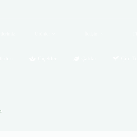
tlerimiz
Ürünler
İletişim
F
kileri
Çiçekler
Çalılar
Çim To
ı