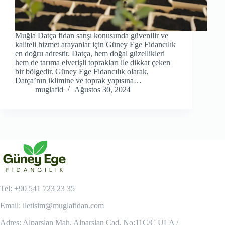
Muğla Datça fidan satışı konusunda güvenilir ve
kaliteli hizmet arayanlar için Güney Ege Fidancılık
en doğru adrestir. Datça, hem doğal güzellikleri
hem de tarıma elverişli toprakları ile dikkat çeken
bir bölgedir. Güney Ege Fidancılık olarak,
Datça’nın iklimine ve toprak yapısına…
muglafid
Ağustos 30, 2024
Tel: +90 541 723 23 35
Email:
iletisim@muglafidan.com
Adres: Alparslan Mah. Alparslan Cad. No:11C/C ULA /