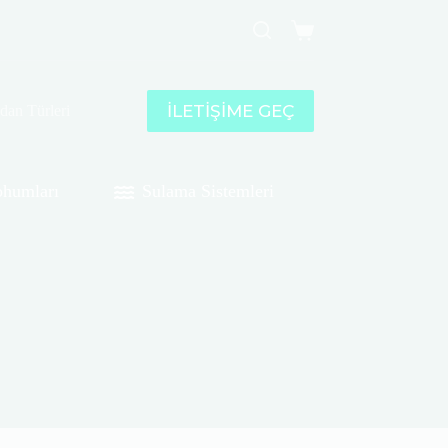
Shopping
cart
İLETİŞİME GEÇ
idan Türleri
humları
Sulama Sistemleri