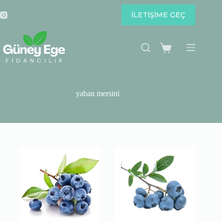
Skip
to
İLETİŞİME GEÇ
content
Shopping
cart
yaban mersini